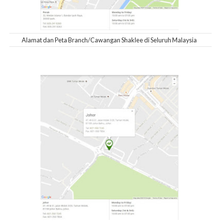
Alamat dan Peta Branch/Cawangan Shaklee di Seluruh Malaysia