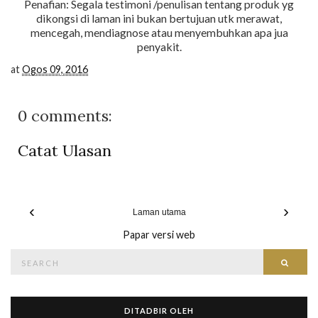
Penafian: Segala testimoni /penulisan tentang produk yg
dikongsi di laman ini bukan bertujuan utk merawat,
mencegah, mendiagnose atau menyembuhkan apa jua
penyakit.
at
Ogos 09, 2016
0 comments:
Catat Ulasan
‹
›
Laman utama
Papar versi web
Search
Searc
for:
DITADBIR OLEH