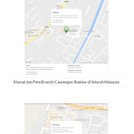
Alamat dan Peta Branch/Cawangan Shaklee di Seluruh Malaysia