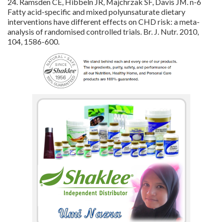
24. Ramsden CE, Hibbeln JR, Majchrzak SF, Davis JM. n-6
Fatty acid-specific and mixed polyunsaturate dietary
interventions have different effects on CHD risk: a meta-
analysis of randomised controlled trials. Br. J. Nutr. 2010,
104, 1586-600.