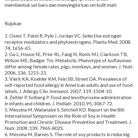
membentuk sel baru dan menyingkirkan sel kulit mati
Rujukan
1. Oseni T, Patel R, Pyle J, Jordan VC. Selective estrogen
receptor modulators and phytoestrogens. Planta Med. 2008.
74, 1656-65.
2. Gu L, House SE, Prior RL, Fang N, Ronis MJ, Clarkson TB,
Wilson ME, Badger Tm. Metabolic Phenotype of isoflavones
differ among female rates, pigs, monkeys, and women. J. Nutr.
2006, 136, 1215-21.
3. Vierk KA, Koehler KM, Fein SB, Street DA. Prevalence of
self-reported food allergy in American adults and use of food
labels. J. Allergy Clin. Immunol. 2007, 119, 1504-10.
4. Zeitler P, Solberg P. Food and levothyroxine administration
in infants and children. J. Pediatr. 2010, 95, 3067-72.
5. Messina M, Watanabe S, Setchell KD. Report on the 8th
International Symposium on the Role of Soy in Health
Promotion and Chronic Disease Prevention and Treatment. J.
Nutr. 2009, 139, 796S-802S.
6. Messina M, Barnes S. The role of soy products in reducing