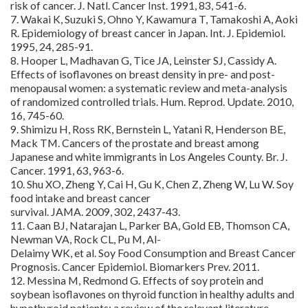
risk of cancer. J. Natl. Cancer Inst. 1991, 83, 541-6.
7. Wakai K, Suzuki S, Ohno Y, Kawamura T, Tamakoshi A, Aoki
R. Epidemiology of breast cancer in Japan. Int. J. Epidemiol.
1995, 24, 285-91.
8. Hooper L, Madhavan G, Tice JA, Leinster SJ, Cassidy A.
Effects of isoflavones on breast density in pre- and post-
menopausal women: a systematic review and meta-analysis
of randomized controlled trials. Hum. Reprod. Update. 2010,
16, 745-60.
9. Shimizu H, Ross RK, Bernstein L, Yatani R, Henderson BE,
Mack TM. Cancers of the prostate and breast among
Japanese and white immigrants in Los Angeles County. Br. J.
Cancer. 1991, 63, 963-6.
10. Shu XO, Zheng Y, Cai H, Gu K, Chen Z, Zheng W, Lu W. Soy
food intake and breast cancer
survival. JAMA. 2009, 302, 2437-43.
11. Caan BJ, Natarajan L, Parker BA, Gold EB, Thomson CA,
Newman VA, Rock CL, Pu M, Al-
Delaimy WK, et al. Soy Food Consumption and Breast Cancer
Prognosis. Cancer Epidemiol. Biomarkers Prev. 2011.
12. Messina M, Redmond G. Effects of soy protein and
soybean isoflavones on thyroid function in healthy adults and
hypothyroid patients: a review of the relevant literature.