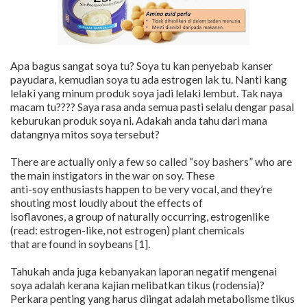
Apa bagus sangat soya tu? Soya tu kan penyebab kanser
payudara, kemudian soya tu ada estrogen lak tu. Nanti kang
lelaki yang minum produk soya jadi lelaki lembut. Tak naya
macam tu???? Saya rasa anda semua pasti selalu dengar pasal
keburukan produk soya ni. Adakah anda tahu dari mana
datangnya mitos soya tersebut?
There are actually only a few so called “soy bashers” who are
the main instigators in the war on soy. These
anti-soy enthusiasts happen to be very vocal, and they’re
shouting most loudly about the effects of
isoflavones, a group of naturally occurring, estrogenlike
(read: estrogen-like, not estrogen) plant chemicals
that are found in soybeans [1].
Tahukah anda juga kebanyakan laporan negatif mengenai
soya adalah kerana kajian melibatkan tikus (rodensia)?
Perkara penting yang harus diingat adalah metabolisme tikus