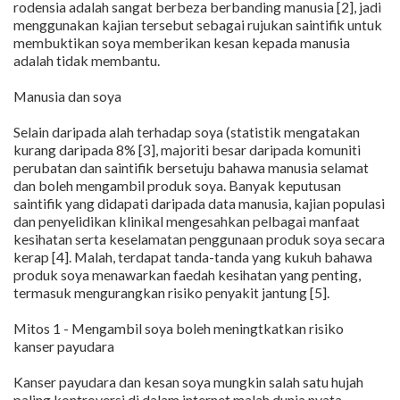
rodensia adalah sangat berbeza berbanding manusia [2], jadi
menggunakan kajian tersebut sebagai rujukan saintifik untuk
membuktikan soya memberikan kesan kepada manusia
adalah tidak membantu.
Manusia dan soya
Selain daripada alah terhadap soya (statistik mengatakan
kurang daripada 8% [3], majoriti besar daripada komuniti
perubatan dan saintifik bersetuju bahawa manusia selamat
dan boleh mengambil produk soya. Banyak keputusan
saintifik yang didapati daripada data manusia, kajian populasi
dan penyelidikan klinikal mengesahkan pelbagai manfaat
kesihatan serta keselamatan penggunaan produk soya secara
kerap [4]. Malah, terdapat tanda-tanda yang kukuh bahawa
produk soya menawarkan faedah kesihatan yang penting,
termasuk mengurangkan risiko penyakit jantung [5].
Mitos 1 - Mengambil soya boleh meningtkatkan risiko
kanser payudara
Kanser payudara dan kesan soya mungkin salah satu hujah
paling kontroversi di dalam internet malah dunia nyata.