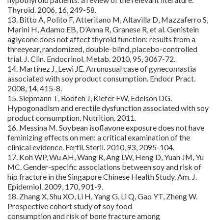
Thyroid. 2006, 16, 249-58.
13. Bitto A, Polito F, Atteritano M, Altavilla D, Mazzaferro S,
Marini H, Adamo EB, D’Anna R, Granese R, et al. Genistein
aglycone does not affect thyroid function: results from a
threeyear, randomized, double-blind, placebo-controlled
trial. J. Clin. Endocrinol. Metab. 2010, 95, 3067-72.
14. Martinez J, Lewi JE. An unusual case of gynecomastia
associated with soy product consumption. Endocr Pract.
2008, 14, 415-8.
15. Siepmann T, Roofeh J, Kiefer FW, Edelson DG.
Hypogonadism and erectile dysfunction associated with soy
product consumption. Nutrition. 2011.
16. Messina M. Soybean isoflavone exposure does not have
feminizing effects on men: a critical examination of the
clinical evidence. Fertil. Steril. 2010, 93, 2095-104.
17. Koh WP, Wu AH, Wang R, Ang LW, Heng D, Yuan JM, Yu
MC. Gender-specific associations between soy and risk of
hip fracture in the Singapore Chinese Health Study. Am. J.
Epidemiol. 2009, 170, 901-9.
18. Zhang X, Shu XO, Li H, Yang G, Li Q, Gao YT, Zheng W.
Prospective cohort study of soy food
consumption and risk of bone fracture among