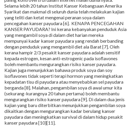
Selama lebih 20 tahun Institut Kanser Kebangsaan Amerika
Syarikat dan makmal di seluruh dunia telah melakukan kajian
yang teliti dan ketat mengenai peranan soya dalam
pencegahan kanser payudara [6]. KENAPA PENCEGAHAN
KANSER PAYUDARA? Ini kerana kebanyakan penduduk Asia
yang mengambil soya di dalam diet harian mereka
mempunyai kadar kanser payudara yang rendah berbanding
dengan penduduk yang mengambil diet ala Barat [7]. Oleh
kerana hampir 2/3 pesakit kanser payudara adalah sensitif
kepada estrogen, kesan anti-estrogenic pada isoflavones
boleh membantu mengurangkan risiko kanser payudara.
Kajian juga menunjukkan bahawa produk soya dan soy
isoflavones tidak seperti terapi hormon yang meningkatkan
kepadatan tisu di payudara atau menyebabkan sel payudara
berganda [8]. Malahan, pengambilan soya di awal umur kita
(sekurang-kurangnya 20 tahun pertama) boleh membantu
mengurangkan risiko kanser payudara [9]. Di dalam dua jenis
kajian yang baru diterbitkan menunjukkan pengambilan soya
dikaitkan dengan mengurangkan kadar berulang kanser
payudara dan meningkatkan survival di dalam hidup pesakit
kanser payudara [10][11].