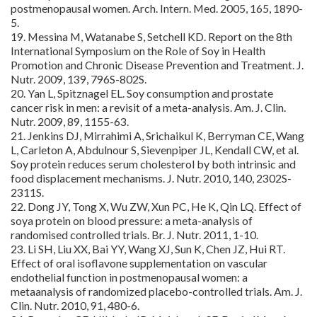
postmenopausal women. Arch. Intern. Med. 2005, 165, 1890-
5.
19. Messina M, Watanabe S, Setchell KD. Report on the 8th
International Symposium on the Role of Soy in Health
Promotion and Chronic Disease Prevention and Treatment. J.
Nutr. 2009, 139, 796S-802S.
20. Yan L, Spitznagel EL. Soy consumption and prostate
cancer risk in men: a revisit of a meta-analysis. Am. J. Clin.
Nutr. 2009, 89, 1155-63.
21. Jenkins DJ, Mirrahimi A, Srichaikul K, Berryman CE, Wang
L, Carleton A, Abdulnour S, Sievenpiper JL, Kendall CW, et al.
Soy protein reduces serum cholesterol by both intrinsic and
food displacement mechanisms. J. Nutr. 2010, 140, 2302S-
2311S.
22. Dong JY, Tong X, Wu ZW, Xun PC, He K, Qin LQ. Effect of
soya protein on blood pressure: a meta-analysis of
randomised controlled trials. Br. J. Nutr. 2011, 1-10.
23. Li SH, Liu XX, Bai YY, Wang XJ, Sun K, Chen JZ, Hui RT.
Effect of oral isoflavone supplementation on vascular
endothelial function in postmenopausal women: a
metaanalysis of randomized placebo-controlled trials. Am. J.
Clin. Nutr. 2010, 91, 480-6.