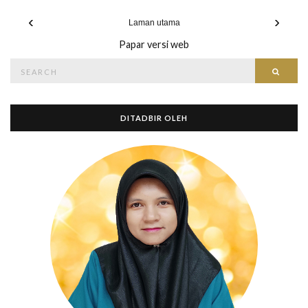
‹
›
Laman utama
Papar versi web
Search
Searc
for:
DITADBIR OLEH