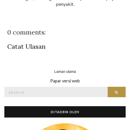
penyakit.
0 comments:
Catat Ulasan
Laman utama
Papar versi web
Search
Searc
for:
DITADBIR OLEH