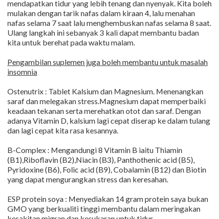
mendapatkan tidur yang lebih tenang dan nyenyak. Kita boleh
mulakan dengan tarik nafas dalam kiraan 4, lalu menahan
nafas selama 7 saat lalu menghembuskan nafas selama 8 saat.
Ulang langkah ini sebanyak 3 kali dapat membantu badan
kita untuk berehat pada waktu malam.
Pengambilan suplemen juga boleh membantu untuk masalah
insomnia
Ostenutrix : Tablet Kalsium dan Magnesium. Menenangkan
saraf dan melegakan stress.Magnesium dapat memperbaiki
keadaan tekanan serta merehatkan otot dan saraf. Dengan
adanya Vitamin D, kalsium lagi cepat diserap ke dalam tulang
dan lagi cepat kita rasa kesannya.
B-Complex : Mengandungi 8 Vitamin B iaitu Thiamin
(B1),Riboflavin (B2),Niacin (B3), Panthothenic acid (B5),
Pyridoxine (B6), Folic acid (B9), Cobalamin (B12) dan Biotin
yang dapat mengurangkan stress dan keresahan.
ESP protein soya : Menyediakan 14 gram protein saya bukan
GMO yang berkualiti tinggi membantu dalam meringakan
kesakitan migran dan kesukaran untuk tidur.