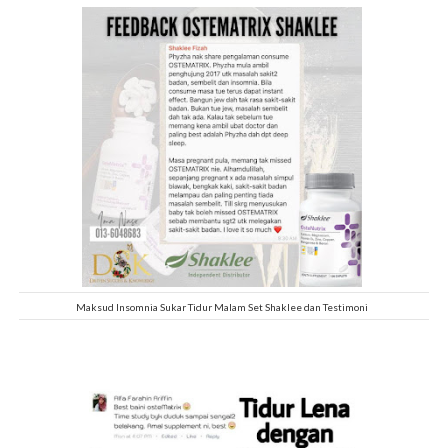
Maksud Insomnia Sukar Tidur Malam Set Shaklee dan Testimoni